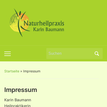
Search
Toggle
for:
mobile
menu
Startseite
»
Impressum
Impressum
Karin Baumann
Heilpraktikerin