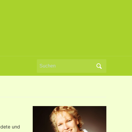
Search
for:
ldete und