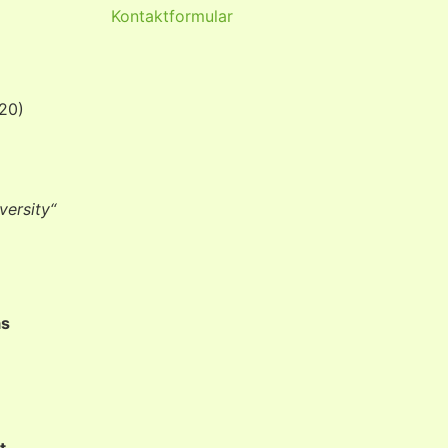
Kontaktformular
020)
versity“
as