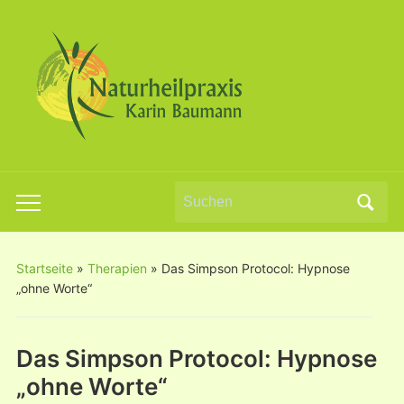
Search
Toggle
for:
mobile
menu
Startseite
»
Therapien
»
Das Simpson Protocol: Hypnose
„ohne Worte“
Das Simpson Protocol: Hypnose
„ohne Worte“