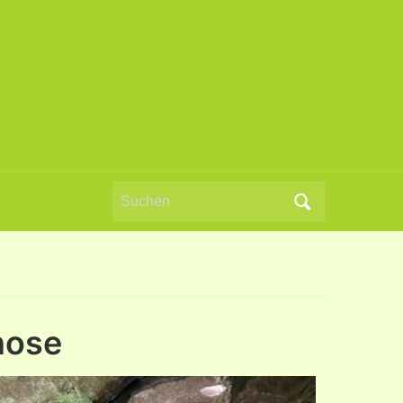
Search
for:
nose