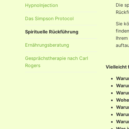
Die sp
HypnoInjection
Rückf
Das Simpson Protocol
Sie k
finde
Spirituelle Rückführung
Ihrem
Ernährungsberatung
aufta
Gesprächstherapie nach Carl
Rogers
Vielleicht
Warum
Warum
Warum
Woher
Warum
Warum
Warum
Was i