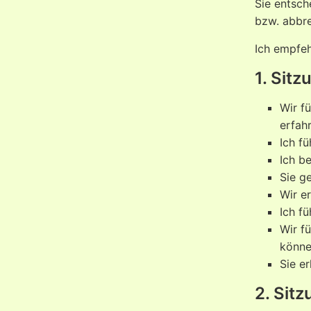
Sie entsch
bzw. abbr
Ich empfeh
1. Sitz
Wir f
erfahr
Ich fü
Ich b
Sie g
Wir e
Ich f
Wir f
könn
Sie e
2. Sitz