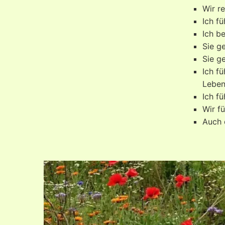
Wir r
Ich f
Ich be
Sie g
Sie g
Ich f
Leben
Ich f
Wir f
Auch 