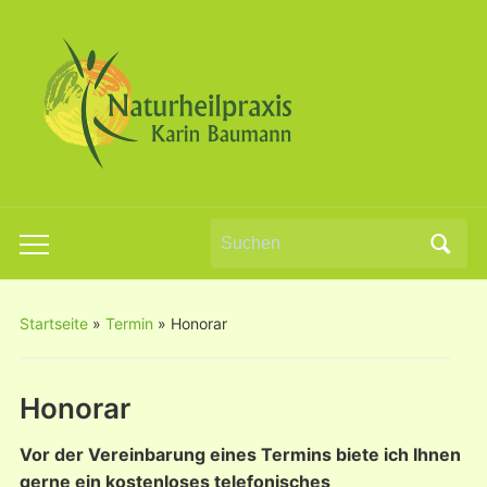
Search
Toggle
for:
mobile
menu
Startseite
»
Termin
»
Honorar
Honorar
Vor der Vereinbarung eines Termins biete ich Ihnen
gerne ein kostenloses telefonisches